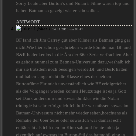
Sorry Leute aber Burton’s und Nolan’s Filme waren top und
haben Batman so gezeigt wie er sein sollte..
ANTWORT
joker 1
14.01.2015 um 00:47
BF fand ich Jim Carrey gut,aber Kilmer als Batman ging gar
nicht.Wie hier schon geschrieben wurde könnte man BF und
B&R bedenkenlos in die Ära der 66er Serie verfrachten.Aber
es gehört nunmal zum Batman-Universum dazu,weshalb ich
mir sie trotzdem noch besorgen werde.BF und B&R hatten
und haben lange nicht die Klasse eines der beiden
Burtonfilme.Für mich unverständlich wie BF erfolgreicher
als die Vorgänger werden konnte.Heutzutage ist es ja Gott
sei Dank andersrum und sowas dunkles wie die Nolan-
triologie ist sehr erfolgreich.Ich hoffe wir müssen sowas im
Batman-Universum nicht mehr wieder sehen,höschtens als
Remake der 66er Serie oder sowas.Ich war damasl echt
enttäuscht als ichh den im Kino sah,und freute mich ja
eigentlich auf ewtwas im Burton-Stil,das batmobil ging in