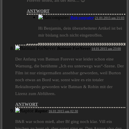
Forever sehen, als der Rest… 😉
ANTWORT
Batcomputer
21.01.2015 um 21:03
Hi Benjamin, dein überarbeiteter Artikel ist bei
mir bislang noch nicht eingetroffen.
Batman ForNever
14.01.2015 um 23:00
Der Anfang von Batman Forever war leider schon eine
Warnung, die berühmte „Ich ess unterwegs was“-Szene. Der
Film ist nur einigermaßen ansehbar geworden, weil Burton
noch etwas an Bord war, sonst wäre es ein totaler
Rektaltorpedo geworden wie Batman & Robin mit der
Lizenz zum Abführen.
ANTWORT
Raptor
16.01.2015 um 02:30
B&R war schon mieß, aber Bf ging noch klar. Vill ein
bischen zu bunt ok aber sonst ging es. Den Anzug also den