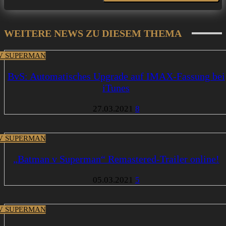
WEITERE NEWS ZU DIESEM THEMA
V SUPERMAN
BvS: Automatisches Upgrade auf IMAX-Fassung bei
iTunes
27.03.2021
8
V SUPERMAN
„Batman v Superman“ Remastered-Trailer online!
05.03.2021
5
V SUPERMAN