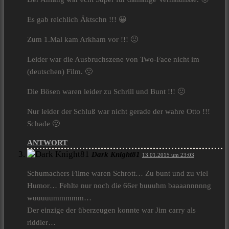
Es gab reichlich Äktschn !!! 😀
Zum 1.Mal kam Arkham vor !!! 🙂
Leider war die Ausbruchszene von Two-Face nicht im
(deutschen) Film. 🙁
Die Bösen waren leider zu Schrill und Bunt !!! 🙁
Nur leider der Schluß war nicht gerade der wahre Otto !!!
Schade 🙁
ANTWORT
Dark Knight81
13.01.2015 um 23:03
Schumachers Filme waren Schrott… Zu bunt und zu viel
Humor… Fehlte nur noch die 66er buuuhm baaaannnnng
wuuuuummmmm…
Der einzige der überzeugen konnte war Jim carry als
riddler…