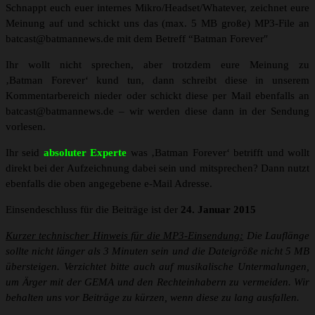
Schnappt euch euer internes Mikro/Headset/Whatever, zeichnet eure
Meinung auf und schickt uns das (max. 5 MB große) MP3-File an
batcast@batmannews.de mit dem Betreff “Batman Forever″
Ihr wollt nicht sprechen, aber trotzdem eure Meinung zu
‚Batman Forever‘ kund tun, dann schreibt diese in unserem
Kommentarbereich nieder oder schickt diese per Mail ebenfalls an
batcast@batmannews.de – wir werden diese dann in der Sendung
vorlesen.
Ihr seid
absoluter Experte
was ‚Batman Forever‘ betrifft und wollt
direkt bei der Aufzeichnung dabei sein und mitsprechen? Dann nutzt
ebenfalls die oben angegebene e-Mail Adresse.
Einsendeschluss für die Beiträge ist der
24. Januar 2015
Kurzer technischer Hinweis für die MP3-Einsendung:
Die Lauflänge
sollte nicht länger als 3 Minuten sein und die Dateigröße nicht 5 MB
übersteigen. Verzichtet bitte auch auf musikalische Untermalungen,
um Ärger mit der GEMA und den Rechteinhabern zu vermeiden. Wir
behalten uns vor Beiträge zu kürzen, wenn diese zu lang ausfallen.