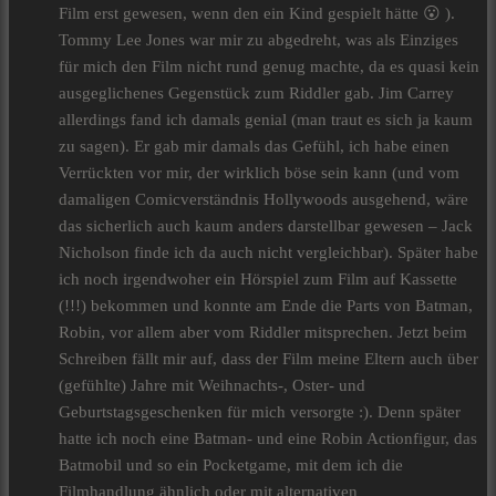
Film erst gewesen, wenn den ein Kind gespielt hätte 😮 ).
Tommy Lee Jones war mir zu abgedreht, was als Einziges
für mich den Film nicht rund genug machte, da es quasi kein
ausgeglichenes Gegenstück zum Riddler gab. Jim Carrey
allerdings fand ich damals genial (man traut es sich ja kaum
zu sagen). Er gab mir damals das Gefühl, ich habe einen
Verrückten vor mir, der wirklich böse sein kann (und vom
damaligen Comicverständnis Hollywoods ausgehend, wäre
das sicherlich auch kaum anders darstellbar gewesen – Jack
Nicholson finde ich da auch nicht vergleichbar). Später habe
ich noch irgendwoher ein Hörspiel zum Film auf Kassette
(!!!) bekommen und konnte am Ende die Parts von Batman,
Robin, vor allem aber vom Riddler mitsprechen. Jetzt beim
Schreiben fällt mir auf, dass der Film meine Eltern auch über
(gefühlte) Jahre mit Weihnachts-, Oster- und
Geburtstagsgeschenken für mich versorgte :). Denn später
hatte ich noch eine Batman- und eine Robin Actionfigur, das
Batmobil und so ein Pocketgame, mit dem ich die
Filmhandlung ähnlich oder mit alternativen