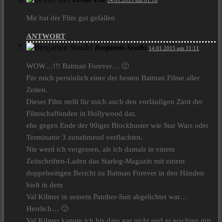
14.01.2015 um 01:16
Mir hat der Film gut gefallen
ANTWORT
Benjamin Souibi
14.01.2015 um 11:11
WOW…!!! Batman Forever… 🙂
Für mich persönlich einer der besten Batman Filme aller
Zeiten.
Dieser Film stellt für mich auch den vorläufigen Zinit der
Filmschaffenden in Hollywood dar,
ehe gegen Ende der 90iger Blockbuster wie Star Wars oder
Terminator 3 zunehmend verflachten.
Nie werd ich vergessen, als ich damals in einem
Zeitschriften-Laden das Starlog-Magazin mit einem
doppelseitigen Bericht zu Batman Forever in den Händen
hielt in dem
Val Kilmer in seinem Panther-Suit abgelichtet war…
Herrlich… 🙂
Val Kilmer kannte ich bis dato gar nicht und er erschien mir