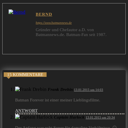
BERND
https://www.batmannews.de
Gründer und Chefautor a.D. von
Batmannews.de. Batman-Fan seit 1987.
15 KOMMENTARE
Frank Drebin
13.01.2015 um 14:03
Batman Forever ist einer meiner Lieblingsfilme.
ANTWORT
Captain Harlock
13.01.2015 um 20:34
Der Anfang war echt Super für damalige Verhältnisse. 🙂