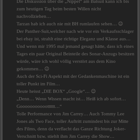
Die Diskussion über die „Nippel“ am Batsuit kann ich bis
zum heutigen Tag beim besten Willen nicht
nachvollziehen…
Tarzan hab ich auch nie mit BH rumlaufen sehen… 😉
Der Panther-Suit,welcher nach wie vor ein Verkaufsschlager
bei ebay ist, strahlt eine richtige Eleganz und Klasse aus…
Und wenn mir 1995 mal jemand gesagt hätte, dass ich eines
Tages ein paar Original Beinteile des Sonar-Anzugs besitzen
würde, wäre ich wohl völlig verstört aus dem Kino
gekommen… 😉
Auch der Sci-Fi Aspekt mit der Gedankenmaschine ist ein
toller Punkt im Film…
Heute heisst „DIE BOX“ „Google“… 😉
„Denn… Wenn Wissen macht ist… Heiß ich ab sofort…
Goooooooooootttttt…“
Tolle Performance von Jim Carrey… Auch Tommy Lee
Jones als Two Face, toller Auftritt zumindest bis zur Mitte
des Films, denn da verflacht das Ganze Richtung Joker-
Verschnitt bzw. stiehlt ihm Jim Carrey die Show…