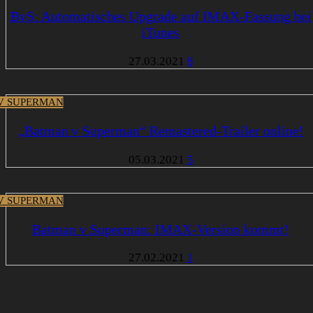
BvS: Automatisches Upgrade auf IMAX-Fassung bei
iTunes
27.03.2021
8
V SUPERMAN
„Batman v Superman“ Remastered-Trailer online!
05.03.2021
5
V SUPERMAN
Batman v Superman: IMAX-Version kommt!
27.02.2021
1