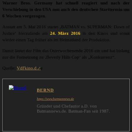
Warner Bros. Germany hat schnell reagiert und nach der
Verschiebung in den USA nun auch den deutschen Starttermin um
6 Wochen vorgezogen.
Anstatt am 5. Mai 2016 startet ‚BATMAN vs. SUPERMAN: Dawn of
Justice‘ hierzulande am
24. März 2016
in den Kinos und somit
wieder einen Tag früher als im Heimatland der Produktion.
Damit läutet der Film das Osterwochenende 2016 ein und hat bislang
nur die Fortsetzung zu ‚Beverly Hills Cop‘ als „Konkurrenz“.
Quelle:
VdFkino.d
e
BERND
https://www.batmannews.de
Gründer und Chefautor a.D. von
Batmannews.de. Batman-Fan seit 1987.