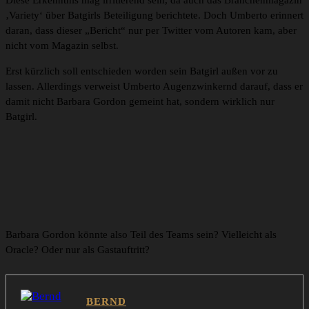
Diese Erkenntnis mag irritierend sein, da auch das Branchenmagazin
‚Variety‘ über Batgirls Beteiligung berichtete. Doch Umberto erinnert
daran, dass dieser „Bericht“ nur per Twitter vom Autoren kam, aber
nicht vom Magazin selbst.
Erst kürzlich soll entschieden worden sein Batgirl außen vor zu
lassen. Allerdings verweist Umberto Augenzwinkernd darauf, dass er
damit nicht Barbara Gordon gemeint hat, sondern wirklich nur
Batgirl.
Barbara Gordon könnte also Teil des Teams sein? Vielleicht als
Oracle? Oder nur als Gastauftritt?
BERND