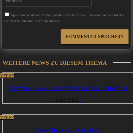
Speichern Sie meinen Namen, meine E-Mail-Adresse und meine Website für den
nächsten Kommentar in diesem Browser.
WEITERE NEWS ZU DIESEM THEMA
VERSE
Clayface: Neue Hintergründe zu DCs Horrorfilm
27.07.2026
2
VERSE
Neuer Trailer zu „Clayface“