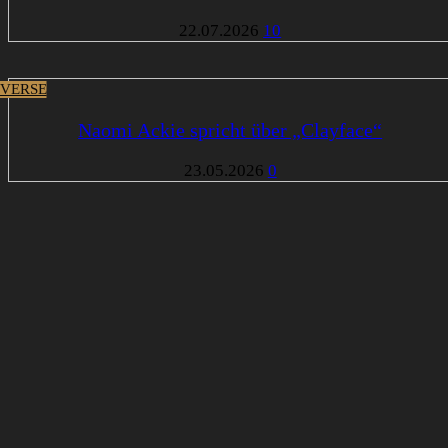
22.07.2026
10
VERSE
Naomi Ackie spricht über „Clayface“
23.05.2026
0