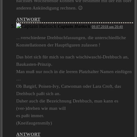
nächstes Wochenende können wir bestimmt mit der ein oder
anderen Ankündigung rechnen. 😉
ANTWORT
Captain Harlock
09.07.2018 um 20:40
…verschiedene Drehbuchfassungen, die unterschiedliche
Konstellationen der Hauptfiguren zulassen !
Das hört sich für mich so nach wischiwaschi-Drehbuch an,
Baukasten-Prinzip.
Man muß nur noch in die leeren Platzhalter Namen einfügen
…
Ob Batgirl, Poisen-Ivy, Catwoman oder Lara Croft, das
Drehbuch paßt sich an.
Daher auch die Bezeichnung Drehbuch, man kann es
(ver-)drehen wie man will
es paßt immer.
(Kneifaugensmily)
ANTWORT