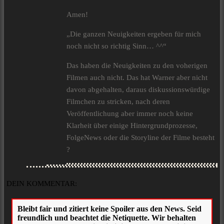
Amen!
„Die ganzen Neuigkeiten ergeben für mich
noch nicht so richtig Sinn… ^^“
Das haben die Neuigkeiten zu den voherigen
Filmen auch nicht. Das hat Warner aber nicht
davon abgehalten, daraus diskussionswürdige
Filmchen zu stricken, nach deren
Veröffentlichung aber immer noch keine
Klarheit über einige Hintergrundprozesse,
FolgeNews oder die Storyline der Filme besteht
?
DEIN KOMMENTAR: