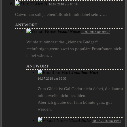
Alex H
10.07.2018 um 05:19
Catwoman soll ja ebenfalls nicht mit dabei sein……
ANTWORT
Visual Noise
10.07.2018 um 09:07
Würde zumindest das „kleinere Budget“
rechtfertigen,wenn zwei so populäre Frontfrauen nicht
dabei wären…
ANTWORT
Jonathan Hart
10.07.2018 um 09:33
Zum Glück ist Gal Gadot nicht dabei, die kannst
mittlerweile nicht bezahlen.
Aber ich glaube der Film könnte ganz gut
werden.
Visual Noise
10.07.2018 um 16:57