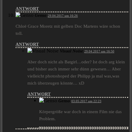
ANTWORT
Genso
29.04.2017 um 16:26
Chloë Grace Moretz mit gelben Doc Martens wäre schon
toll.
ANTWORT
Visual Noise
29.04.2017 um 16:50
Aber doch nicht als Batgirl…oder? Ist doch arg klein
und bisher auch immer sehr dünn gewesen… Aber
vielleicht photoshoped der Philipp ja mal was,was
mich überzeugen könnte… xD
ANTWORT
Genso
03.05.2017 um 22:23
Körpergröße war doch in einem Film nie das
Problem.