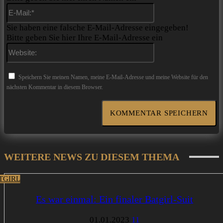
E-
Mail:*
Sie haben eine falsche E-Mail-Adresse eingegeben!
Bitte geben Sie hier Ihre E-Mail-Adresse ein
Website:
Speichern Sie meinen Namen, meine E-Mail-Adresse und meine Website für den
nächsten Kommentar in diesem Browser.
WEITERE NEWS ZU DIESEM THEMA
TGIRL
Es war einmal: Ein finaler Batgirl-Suit
01.01.2023
11