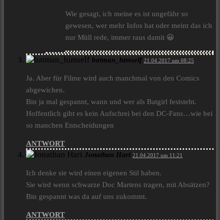
Wie gesagt, ich meine es ist ungefähr so
gewesen, wer mehr Infos hat oder meint das ich
nur Müll rede, immer raus damit 😀
batman_himself
21.04.2017 um 08:25
Ja. Aber für Filme wird auch manchmal von den Comics
abgewichen.
Bin ja mal gespannt, wann und wer als Batgirl feststeht.
Hoffentlich gibt es kein Aufschrei bei den DC-Fans…wie bei
so manchen Entscheidungen
ANTWORT
Jonathan Hart
21.04.2017 um 11:21
Ich denke sie wird einen eigenen Stil haben.
Sie wird wenn schwarze Doc Martens tragen, mit Absätzen?
Bin gespannt was da auf uns zukommt.
ANTWORT