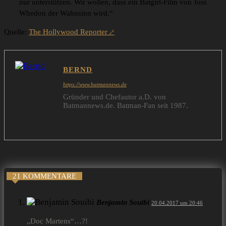
nur unterstützen. Wir wollen, dass ein Batgirl-Film von Joss
Whedon der Wahnsinn wird.“
Quelle:
The Hollywood Reporter
BERND
https://www.batmannews.de
Gründer und Chefautor a.D. von
Batmannews.de. Batman-Fan seit 1987.
21 KOMMENTARE
Benjamin Souibi
20.04.2017 um 20:46
„Doc Martens“…?!