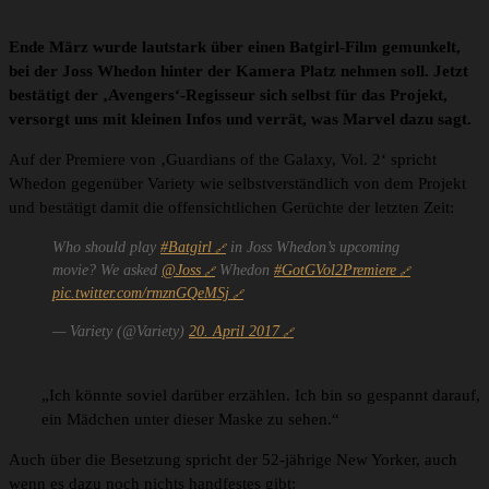
Ende März wurde lautstark über einen Batgirl-Film gemunkelt,
bei der Joss Whedon hinter der Kamera Platz nehmen soll. Jetzt
bestätigt der ‚Avengers‘-Regisseur sich selbst für das Projekt,
versorgt uns mit kleinen Infos und verrät, was Marvel dazu sagt.
Auf der Premiere von ‚Guardians of the Galaxy, Vol. 2‘ spricht
Whedon gegenüber Variety wie selbstverständlich von dem Projekt
und bestätigt damit die offensichtlichen Gerüchte der letzten Zeit:
Who should play
#Batgirl
in Joss Whedon’s upcoming
movie? We asked
@Joss
Whedon
#GotGVol2Premiere
pic.twitter.com/rmznGQeMSj
— Variety (@Variety)
20. April 2017
„Ich könnte soviel darüber erzählen. Ich bin so gespannt darauf,
ein Mädchen unter dieser Maske zu sehen.“
Auch über die Besetzung spricht der 52-jährige New Yorker, auch
wenn es dazu noch nichts handfestes gibt: