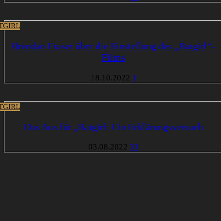
TGIRL
Brendan Fraser über die Einstellung des „Batgirl“-
Films
18.10.2022
1
TGIRL
Das Aus für „Batgirl: Ein Erklärungsversuch
03.08.2022
33