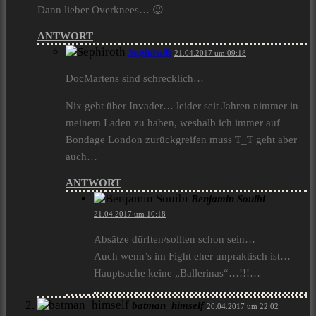
Dann lieber Overknees… 😉
ANTWORT
Sephiroth
21.04.2017 um 09:18
DocMartens sind schrecklich…
Nix geht über Invader… leider seit Jahren nimmer in
meinem Laden zu haben, weshalb ich immer auf
Bondage London zurückgreifen muss T_T geht aber
auch…
ANTWORT
Benjamin Souibi
21.04.2017 um 10:18
Absätze dürften/sollten schon sein…
Auch wenn’s im Fight eher unpraktisch ist…
Hauptsache keine „Ballerinas“…!!!…
batman_himself
20.04.2017 um 22:02