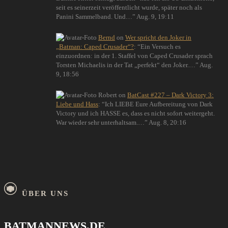
seit es seinerzeit veröffentlicht wurde, später noch als
Panini Sammelband. Und…
”
Aug. 9, 19:11
Bernd
on
Wer spricht den Joker in
„Batman: Caped Crusader“?
: “
Ein Versuch es
einzuordnen: in der 1. Staffel von Caped Crusader sprach
Torsten Michaelis in der Tat „perfekt“ den Joker.…
”
Aug.
9, 18:56
Robert
on
BatCast #227 – Dark Victory 3:
Liebe und Hass
: “
Ich LIEBE Eure Aufbereitung von Dark
Victory und ich HASSE es, dass es nicht sofort weitergeht.
War wieder sehr unterhaltsam.…
”
Aug. 8, 20:16
ÜBER UNS
BATMANNEWS.DE