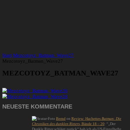
Start
Mezcotoyz_Batman_Wave27
Mezcotoyz_Batman_Wave27
MEZCOTOYZ_BATMAN_WAVE27
NEUESTE KOMMENTARE
Bernd
on
Review: Hachettes
Batman: Die
Chroniken des dunklen Ritters
, Bände 18 – 20
: “
„Der
Dunkle Ritter schlägt zurück“ hab ich als US-Einzelhefte,