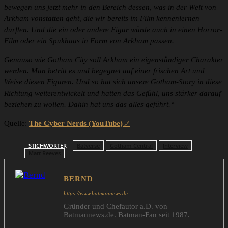
bewegen uns jetzt mehr in den Bereich dessen, was in der Welt von
Arkham vonstatten geht, die wir bereits im Film kennenlernen
durften. Und die ein oder andere Figur würde auch in einen Horror-
Film oder ein Spukhaus in Form von Arkham passen.
Genauso wie Gotham City soll Arkham ein eigenständiger Charakter
werden. Man betritt es und begegnet auf einer frischen Art und
Weise diesen Figuren. Und so hat sich unsere Gotham-Story in diese
Richtung weiterentwickelt und hatten das Gefühl, uns stärker darauf
beziehen zu wollen. Dahin hat uns das alles geführt.“
Quelle:
The Cyber Nerds (YouTube)
STICHWÖRTER
Batverse
Gotham Central
Interview
Matt Reeves
BERND
https://www.batmannews.de
Gründer und Chefautor a.D. von
Batmannews.de. Batman-Fan seit 1987.