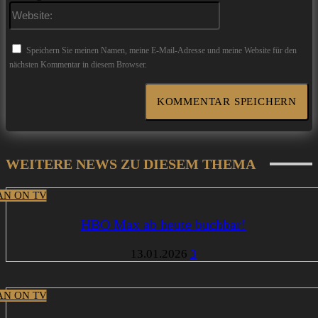
Website:
Speichern Sie meinen Namen, meine E-Mail-Adresse und meine Website für den
nächsten Kommentar in diesem Browser.
WEITERE NEWS ZU DIESEM THEMA
N ON TV
HBO Max ab heute buchbar!
13.01.2026
3
N ON TV