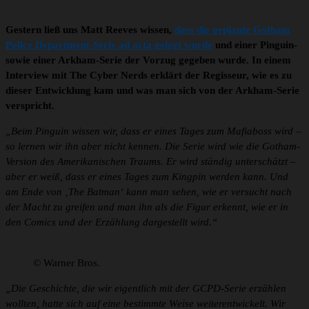
Gestern ließ uns Matt Reeves wissen,
dass die geplante Gotham
Police Department-Serie ad acta gelegt wurde
und einer Pinguin-
sowie einer Arkham-Serie der Vorzug gegeben wurde. In einem
Interview mit The Cyber Nerds erklärt der Regisseur, wie es zu
dieser Entwicklung kam und was man sich von der Arkham-Serie
verspricht.
„Beim Pinguin wissen wir, dass er eines Tages zum Mafiaboss wird –
so lernen wir ihn aber nicht kennen. Die Serie wird wie die Gotham-
Version des Amerikanischen Traums. Er wird ständig unterschätzt –
aber er weiß, dass er eines Tages zum Kingpin werden kann. Und
am Ende von ‚The Batman‘ kann man sehen, wie er versucht nach
der Macht zu greifen und man ihn als die Figur erkennt, wie er in
den Comics und der Erzählung dargestellt wird.“
© Warner Bros.
„Die Geschichte, die wir eigentlich mit der GCPD-Serie erzählen
wollten, hatte sich auf eine bestimmte Weise weiterentwickelt. Wir