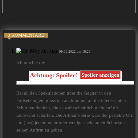
3 KOMMENTARE
Mr. Mxy
09.03.2022 um 18:25
Ich mochte die
Achtung: Spoiler!
Spoiler anzeigen
Bei all den Spekulationen über die Gegner in den
Fortsetzungen, muss ich auch immer an die interessanten
Schurken denken, die es wahrscheinlich nicht auf die
Leinwand schaffen. Die Arkham-Serie wäre der perfekte Ort,
um (fast) jedem mehr oder weniger bekannten Schurken
seinen Auftritt zu geben.