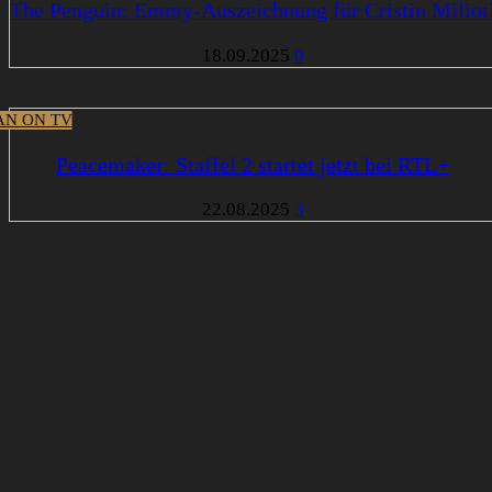
The Penguin: Emmy-Auszeichnung für Cristin Miliot
18.09.2025
0
N ON TV
Peacemaker: Staffel 2 startet jetzt bei RTL+
22.08.2025
3