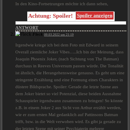
In den Kino-Fortsetzungen möchte ich dann sehen,
Achtung: Spoiler!
Spoiler anzeigen
ANTWORT
Fleck
09.03.2022 um 21:19
Irgendwie kriege ich bei dem Foto mit Edward in seinem
Overall ziemliche Joker Vibes…..Ich bin der Meinung, dass
Joaquin Phoenix Joker, (nach Sichtung von The Batman)
durchaus in Reeves Universum passen würde. Die Tonalität
ist ähnlich, die Herangehensweise genauso. Es geht um eine
stringente Erzählung und eine Formung eines Charakters in
düstere Bildsprache. Spoiler: Gerade die letzte Szene aus
dem Joker bietet so viel Potenzial, diese beiden Ausnahme
Schauspieler irgendwann zusammen zu bringen! So könnte
z.B. in einem Joker 2 aus Sicht von Arthur erzählt werden,
wie er zum ersten Mal gedanklich auf Pattinsons Batman
trifft, bzw. in die Welt verwoben wird. Es gibt ja gerade zu
der letzten Szene mit seiner Psychiaterin mehrere