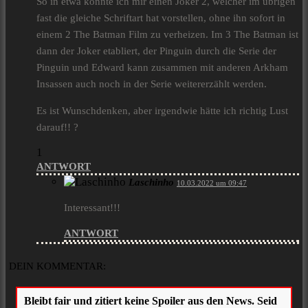
So in etwa könnte ich mir einen Joker 2, welcher im übrigen
fast die gleiche Schriftart hat vorstellen, ohne ihn sofort in
einem 2 The Batman Film zu verheizen. Im 3 The Batman ist
dann der Joker etabliert, der Pinguin durch die Serie der
Pinguin und Edward kann zusammen mit anderen Arkham
Insassen auch noch in der Serie weitererzählt werden.
Es ist Wunschdenken, aber irgendwie hätte ich richtig Lust
darauf!! ?
1
ANTWORT
Laschinho
10.03.2022 um 09:47
Interessant!!!
ANTWORT
DEIN KOMMENTAR: