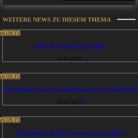
WEITERE NEWS ZU DIESEM THEMA
N ON TV
HBO Max ab heute buchbar!
13.01.2026
3
N ON TV
The Penguin: Emmy-Auszeichnung für Cristin Miliot
18.09.2025
0
N ON TV
Peacemaker: Staffel 2 startet jetzt bei RTL+