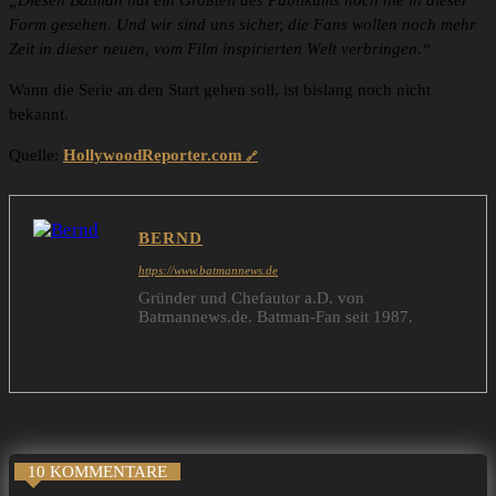
„Diesen Batman hat ein Großteil des Publikums noch nie in dieser
Form gesehen. Und wir sind uns sicher, die Fans wollen noch mehr
Zeit in dieser neuen, vom Film inspirierten Welt verbringen.“
Wann die Serie an den Start gehen soll, ist bislang noch nicht
bekannt.
Quelle:
HollywoodReporter.com
BERND
https://www.batmannews.de
Gründer und Chefautor a.D. von
Batmannews.de. Batman-Fan seit 1987.
10 KOMMENTARE