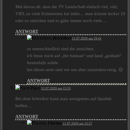
Mal davon ab, dass die TV Landschaft einfach viel, viel,
VIEL zu viele Krimiserien hat imho… man könnte locker 10
oder so streichen und es gäbe immer noch viele…
ANTWORT
BrickBert
11.07.2020 um 19:41
so unterschiedlich sind die ansichten.
ich freue mich auf „the batman“ und fand „gotham“
bestenfalls solide.
bei dieser serie sind wir uns aber zumindest einig. 😉
ANTWORT
Face
11.07.2020 um 15:55
Bei dem Schreiber kann man wenigstens auf Qualität
hoffen…
ANTWORT
Florian
11.07.2020 um 15:57