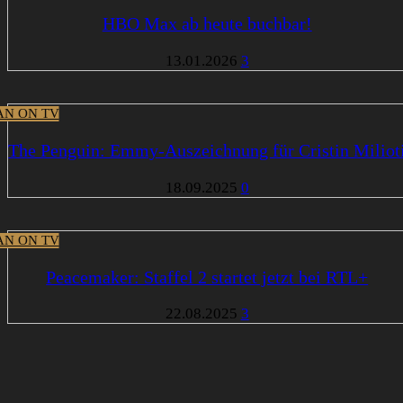
HBO Max ab heute buchbar!
13.01.2026
3
N ON TV
The Penguin: Emmy-Auszeichnung für Cristin Miliot
18.09.2025
0
N ON TV
Peacemaker: Staffel 2 startet jetzt bei RTL+
22.08.2025
3