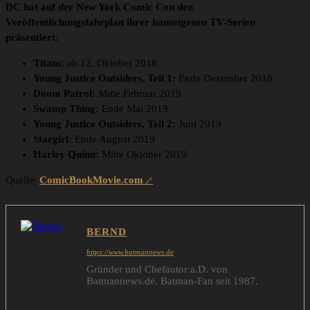
DC hat auf der New York Comic Con den
Veröffentlichungsfahrplan ihrer hauseigenen TV-Serien
präsentiert:
Titans
: ab 12. Oktober 2018
Young Justice Outsiders, Teil 1:
Ende Dezember 2018
Doom Patrol:
Mitte Februar 2019
Swamp Thing:
Ende Mai 2019
Young Justice Outsiders, Teil 2:
Juni 2019
Stargirl:
Ende August 2019
Harley Quinn:
Mitte Oktober 2019
Quelle:
ComicBookMovie.com
BERND
https://www.batmannews.de
Gründer und Chefautor a.D. von
Batmannews.de. Batman-Fan seit 1987.