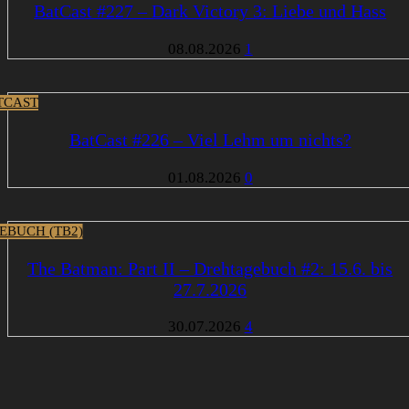
BatCast #227 – Dark Victory 3: Liebe und Hass
08.08.2026
1
TCAST
BatCast #226 – Viel Lehm um nichts?
01.08.2026
0
EBUCH (TB2)
The Batman: Part II – Drehtagebuch #2: 15.6. bis
27.7.2026
30.07.2026
4