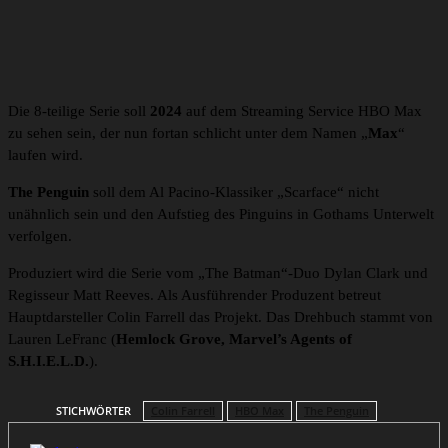
Die 8-teilige Serie soll
2024
auf dem Streaming Service HBO Max
zu sehen sein, der nun fortan schlicht unter dem Namen „
Max
“
laufen wird.
The Penguin
soll dem Al Pacino-Klassiker „Scarface“ nicht
unähnlich sein und den Aufstieg des Pinguins in Gothams Unterwelt
verfolgen.
Produziert wird die Serie vom „The Batman“-Duo Dylan Clark und
Regisseur Matt Reeves. Als Ausführender Produzent betreut
Hauptdarsteller Colin Farrell das Projekt. Das Drehbuch stammt von
Lauren LeFranc (
Hemlock Grove, Marvel’s Agents of
S.H.I.E.L.D.
).
STICHWÖRTER
Colin Farrell
HBO Max
The Penguin