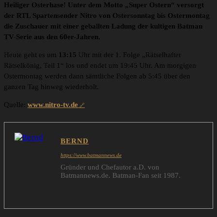
Heiliger Osterhase! Unter dem Motto „Super Ostern“ versorgt
der RTL Spartensender Nitro von Ostersonntag bis Ostermontag
die Zuschauer mit einer geballten Ladung der kultigen Batman
TV-Serie aus den 60er-Jahren.
Heute geht es um
13:15
Uhr mit der 1. Folge „Rätselhafter
Rätselkönig, Teil 1“ los und endet um 19:45 Uhr. Am morgigen
Ostermontag werden dann sämtliche Folgen ab 5:45 über den
ganzen Tag hinweg wiederholt.
Quelle:
www.nitro-tv.de
BERND
https://www.batmannews.de
Gründer und Chefautor a.D. von
Batmannews.de. Batman-Fan seit 1987.