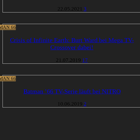
22.05.2021
3
MAN 66
Crisis of Infinite Earth: Burt Ward bei Mega TV-
Crossover dabei!
21.07.2019
17
MAN 66
Batman ’66 TV-Serie läuft bei NITRO
10.06.2019
2