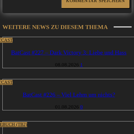
WEITERE NEWS ZU DIESEM THEMA
TCAST
BatCast #227 – Dark Victory 3: Liebe und Hass
08.08.2026
1
TCAST
BatCast #226 – Viel Lehm um nichts?
01.08.2026
0
EBUCH (TB2)