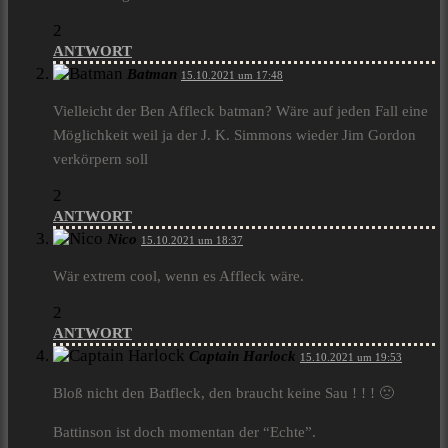
2
ANTWORT
Batman
15.10.2021 um 17:48
Vielleicht der Ben Affleck batman? Wäre auf jeden Fall eine
Möglichkeit weil ja der J. K. Simmons wieder Jim Gordon
verkörpern soll
2
ANTWORT
Nico
15.10.2021 um 18:37
Wär extrem cool, wenn es Affleck wäre.
2
ANTWORT
Captain Harlock
15.10.2021 um 19:53
Bloß nicht den Batfleck, den braucht keine Sau ! ! ! 🙁
Battinson ist doch momentan der “Echte”.