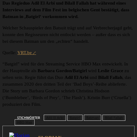
Das Regieduo Adil El Arbi und Bilall Fallah hat während eines
Interviews auf dem Film Fest im belgischen Gent bestätigt, dass
Batman in ,Batgirl‘ vorkommen wird.
Welcher Schauspieler den Batsuit trägt und auf Verbrecherjagd geht,
konnte den Regisseuren nicht entlockt werden – außer dass es sich
bei diesem Batman um den „echten“ handelt.
Quelle:
VRT.be
“Batgirl” wird für den Streaming Service HBO Max entwickelt. In
der Hauptrolle als
Barbara Gordon/Batgirl
wird
Leslie Grace
zu
sehen sein. Regie führt das Duo
Adil El Arbi
und
Bilall Fallah
, das
zusammen 2020 den dritten Teil der ‘Bad Boys’-Reihe ablieferte.
Die Story um Barbara Gordon schrieb Christina Hodson
(‘Bumblebee’, ‘Birds of Prey’, ‘The Flash’). Kristin Burr (‘Cruella’)
produziert den Film.
STICHWÖRTER
Adil El Arbi
Batgirl
Batman
Bilall Fallah
HBO Max