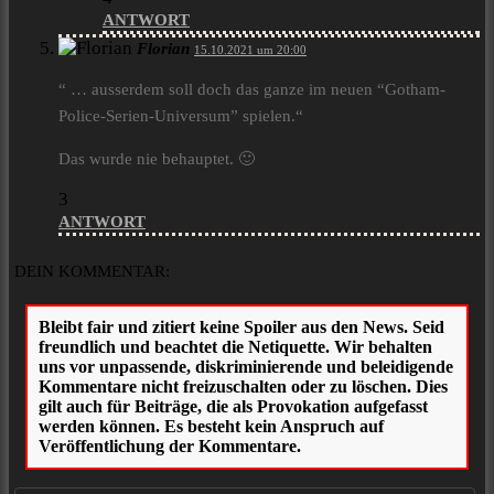
ANTWORT
Florian
15.10.2021 um 20:00
“ … ausserdem soll doch das ganze im neuen “Gotham-
Police-Serien-Universum” spielen.“
Das wurde nie behauptet. 🙂
3
ANTWORT
DEIN KOMMENTAR: