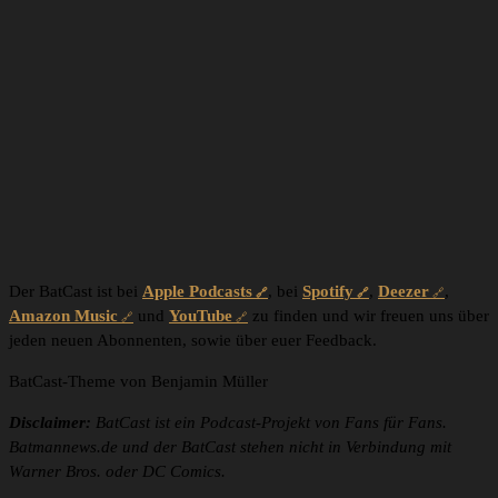
Der BatCast ist bei
Apple Podcasts
, bei
Spotify
,
Deezer
,
Amazon Music
und
YouTube
zu finden und wir freuen uns über
jeden neuen Abonnenten, sowie über euer Feedback.
BatCast-Theme von Benjamin Müller
Disclaimer:
BatCast ist ein Podcast-Projekt von Fans für Fans.
Batmannews.de und der BatCast stehen nicht in Verbindung mit
Warner Bros. oder DC Comics.