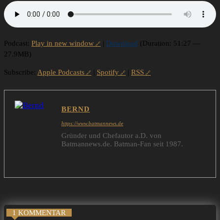
Podcast:
Play in new window
|
Download
(Duration: 51:27 —
27.9MB)
Subscribe:
Apple Podcasts
|
Spotify
|
RSS
BERND
https://www.batmannews.de
Gründer und Chefautor a.D. von
Batmannews.de. Batman-Fan seit 1987.
1 KOMMENTAR