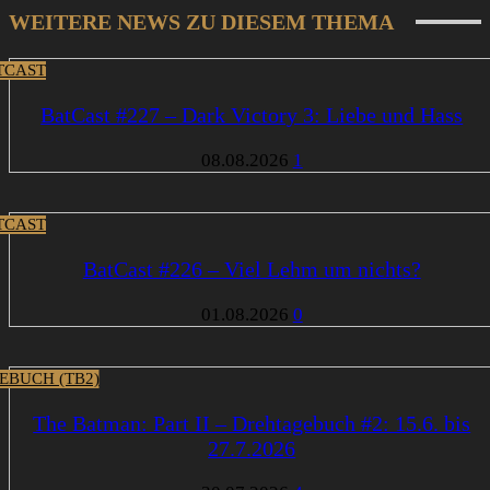
WEITERE NEWS ZU DIESEM THEMA
TCAST
BatCast #227 – Dark Victory 3: Liebe und Hass
08.08.2026
1
TCAST
BatCast #226 – Viel Lehm um nichts?
01.08.2026
0
EBUCH (TB2)
The Batman: Part II – Drehtagebuch #2: 15.6. bis
27.7.2026