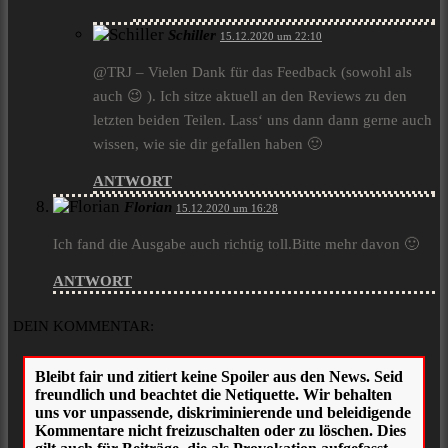
Schiller
15.12.2020 um 22:10
@TRJ – Vielen Dank für das Feedback (sowohl als
auch 😉 ). Ich sitze aktuell an den Reviews zu den
letzten beiden Teilen. Lass‘ uns dann dann gerne auch
wissen, wie sie dir gefallen haben 🙂
ANTWORT
Florian
15.12.2020 um 16:28
Ich fand die Ausgabe auch richtig toll.Bitte mehr davon 🙂
ANTWORT
DEIN KOMMENTAR: