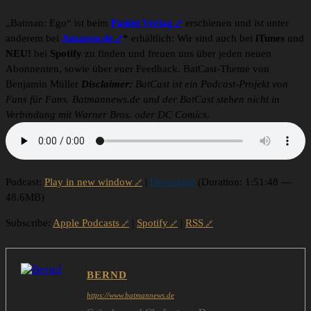
„Batman: Ego“ ist beim
Panini Verlag
erschienen und ist unter
anderem bei
Amazon.de
*
erhältlich: Wir sind auch bei
iTunes
und
NEU!
bei
Spotify
zu finden und freuen uns über jeden neuen
Abonnenten, sowie über euer Feedback.
BatCast-Theme von
Benjamin Müller
Disclaimer:
BatCast ist ein Podcast-Projekt von
Fans für Fans. Batmannews.de und der BatCast stehen nicht in
Verbindung mit Warner Bros. oder DC Comics.
Podcast:
Play in new window
|
Download
(Duration: 1:51:48 —
48.6MB)
Subscribe:
Apple Podcasts
|
Spotify
|
RSS
BERND
https://www.batmannews.de