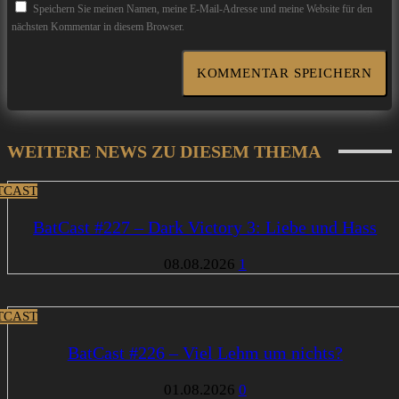
Speichern Sie meinen Namen, meine E-Mail-Adresse und meine Website für den
nächsten Kommentar in diesem Browser.
WEITERE NEWS ZU DIESEM THEMA
TCAST
BatCast #227 – Dark Victory 3: Liebe und Hass
08.08.2026
1
TCAST
BatCast #226 – Viel Lehm um nichts?
01.08.2026
0