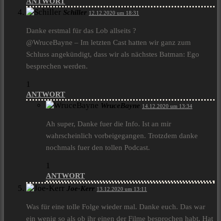
ANTWORT
Schiller
12.12.2020 um 18:31
Danke erstmal für das Lob allseits ?
@WruceBayne – Im letzten Cast hatten wir ganz zum
Schluss angekündigt, dass wir als nächstes Batman: Ego
besprechen werden.
1
ANTWORT
WruceBayne
14.12.2020 um 13:34
Ah super, Danke fuer die Info. Ist an mir
wahrscheinlich vorbeigegangen. Trotzdem danke
nochmals fuer den tollen Podcast.
1
ANTWORT
Joe-Kerr
13.12.2020 um 13:11
Was für eine tolle Folge wieder mal. Danke euch. Das war
ein wenig so als ob ihr einen der Filme besprochen habt. Hat