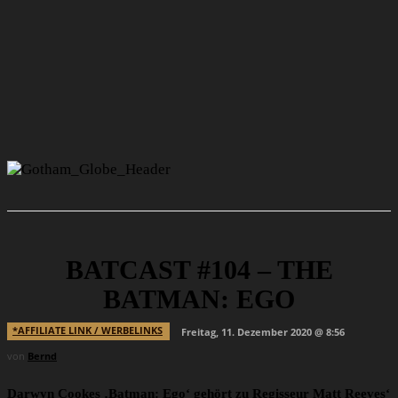
BATCAST #104 – THE
BATMAN: EGO
*AFFILIATE LINK / WERBELINKS
Freitag, 11. Dezember 2020 @ 8:56
von
Bernd
Darwyn Cookes ‚Batman: Ego‘ gehört zu Regisseur Matt Reeves‘