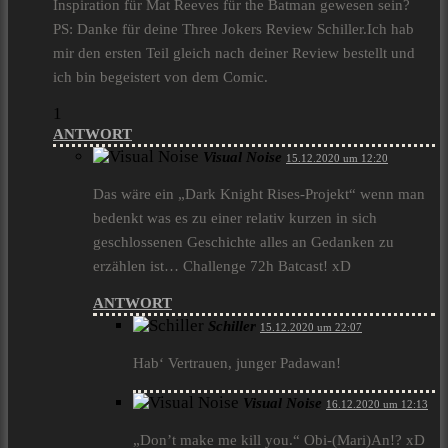
Inspiration für Mat Reeves für the Batman gewesen sein?
PS: Danke für deine Three Jokers Review Schiller.Ich hab
mir den ersten Teil gleich nach deiner Review bestellt und
ich bin begeistert von dem Comic.
1
ANTWORT
Visual Noise
15.12.2020 um 12:20
Das wäre ein „Dark Knight Rises-Projekt“ wenn man
bedenkt was es zu einer relativ kurzen in sich
geschlossenen Geschichte alles an Gedanken zu
erzählen ist… Challenge 72h Batcast! xD
ANTWORT
Schiller
15.12.2020 um 22:07
Hab‘ Vertrauen, junger Padawan!
Visual Noise
16.12.2020 um 12:13
„Don’t make me kill you.“ Obi-(Mari)An!? xD