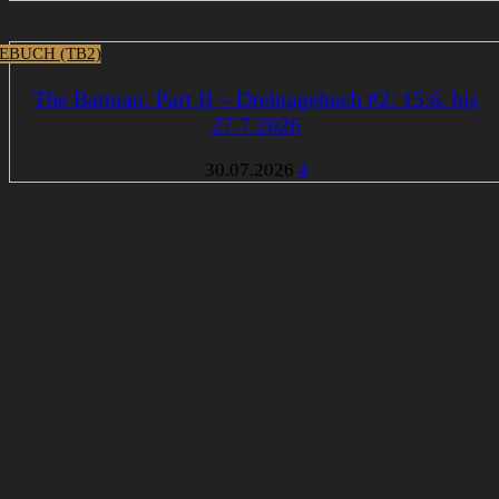
EBUCH (TB2)
The Batman: Part II – Drehtagebuch #2: 15.6. bis
27.7.2026
30.07.2026
4