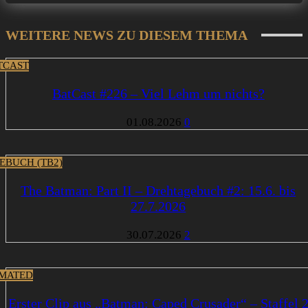
WEITERE NEWS ZU DIESEM THEMA
TCAST
BatCast #226 – Viel Lehm um nichts?
01.08.2026
0
EBUCH (TB2)
The Batman: Part II – Drehtagebuch #2: 15.6. bis
27.7.2026
30.07.2026
2
MATED
Erster Clip aus „Batman: Caped Crusader“ – Staffel 