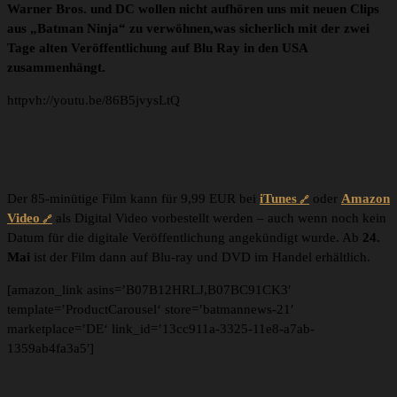
Warner Bros. und DC wollen nicht aufhören uns mit neuen Clips
aus „Batman Ninja“ zu verwöhnen,was sicherlich mit der zwei
Tage alten Veröffentlichung auf Blu Ray in den USA
zusammenhängt.
httpvh://youtu.be/86B5jvysLtQ
Der 85-minütige Film kann für 9,99 EUR bei
iTunes
oder
Amazon
Video
als Digital Video vorbestellt werden – auch wenn noch kein
Datum für die digitale Veröffentlichung angekündigt wurde. Ab
24.
Mai
ist der Film dann auf Blu-ray und DVD im Handel erhältlich.
[amazon_link asins=’B07B12HRLJ,B07BC91CK3′
template=’ProductCarousel‘ store=’batmannews-21′
marketplace=’DE‘ link_id=’13cc911a-3325-11e8-a7ab-
1359ab4fa3a5′]