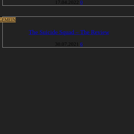
17.04.2022
0
GEMEIN
The Suicide Squad – The Review
30.07.2021
6