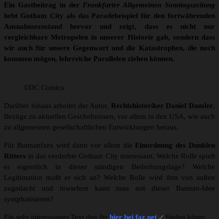
Ein Gastbeitrag in der
Frankfurter Allgemeinen Sonntagszeitung
hebt Gotham City als das Paradebeispiel für den fortwährenden
Ausnahmezustand hervor und zeigt, dass es nicht nur
vergleichbare Metropolen in unserer Historie gab, sondern dass
wir auch für unsere Gegenwart und die Katastrophen, die noch
kommen mögen, lehrreiche Parallelen ziehen können.
©DC Comics
Darüber hinaus arbeitet der Autor,
Rechtshistoriker Daniel Damler
,
Bezüge zu aktuellen Geschehnissen, vor allem in den USA, wie auch
zu allgemeinen gesellschaftlichen Entwicklungen heraus.
Für Batmanfans wird dann vor allem die
Einordnung des Dunklen
Ritters
in das verderbte Gotham City interessant. Welche Rolle spielt
er eigentlich in dieser ständigen Bedrohungslage? Welche
Legitimation maßt er sich an? Welche Rolle wird ihm von außen
zugedacht und inwiefern kann man mit dieser Batman-Idee
symphatisieren?
Ein sehr interessanter Text den ihr
hier bei faz.net
finden könnt.