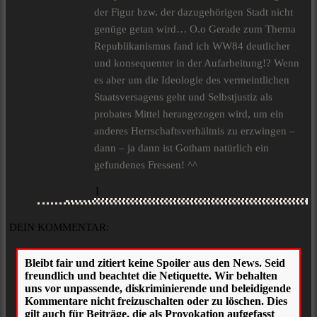
der Figur bzw. der dazugehörigen Stadt nicht
genüge getan wird… O.o Gerade zum Thema
Republikanismus fand ich WW84 deutlicher
und konsequenter in der Aufarbeitung!? Wenn
es aber um die Ideologie des vermeintlichen
Staatsversagens geht und Selbstjustiz als
probates Mittel herangezogen wird, um ein
anderes Herrschaftsverhältnis zu erzwingen –
dann – ja dann ist Gotham natürlich ein
gefundenes Fressen! ^^
1
DEIN KOMMENTAR: