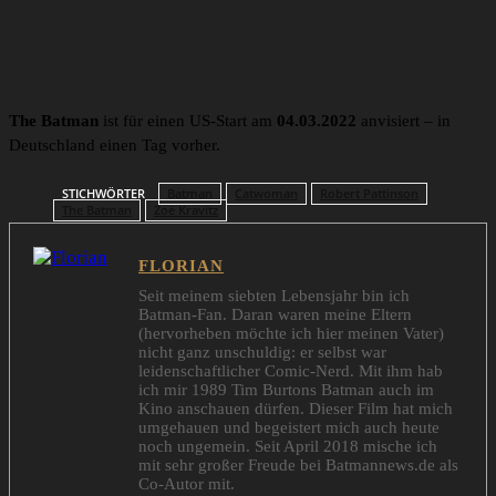
Ein Beitrag geteilt von Rolling Stone (@rollingstone)
The Batman
ist für einen US-Start am
04.03.2022
anvisiert – in
Deutschland einen Tag vorher.
STICHWÖRTER
Batman
Catwoman
Robert Pattinson
The Batman
Zoë Kravitz
FLORIAN
Seit meinem siebten Lebensjahr bin ich
Batman-Fan. Daran waren meine Eltern
(hervorheben möchte ich hier meinen Vater)
nicht ganz unschuldig: er selbst war
leidenschaftlicher Comic-Nerd. Mit ihm hab
ich mir 1989 Tim Burtons Batman auch im
Kino anschauen dürfen. Dieser Film hat mich
umgehauen und begeistert mich auch heute
noch ungemein. Seit April 2018 mische ich
mit sehr großer Freude bei Batmannews.de als
Co-Autor mit.