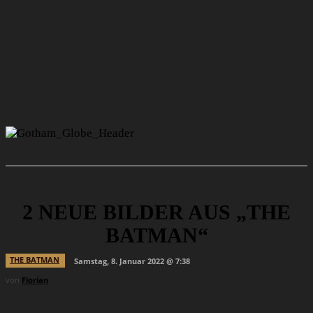
2 NEUE BILDER AUS „THE
BATMAN“
THE BATMAN
Samstag, 8. Januar 2022 @ 7:38
von
Florian