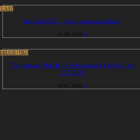
TCAST
BatCast #226 – Viel Lehm um nichts?
01.08.2026
0
EBUCH (TB2)
The Batman: Part II – Drehtagebuch #2: 15.6. bis
27.7.2026
30.07.2026
4