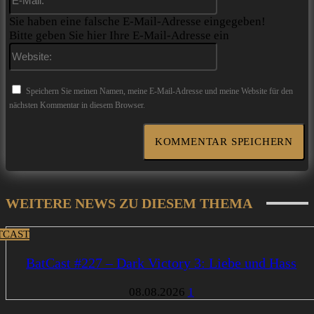
Mail:*
Sie haben eine falsche E-Mail-Adresse eingegeben!
Bitte geben Sie hier Ihre E-Mail-Adresse ein
Website:
Speichern Sie meinen Namen, meine E-Mail-Adresse und meine Website für den
nächsten Kommentar in diesem Browser.
WEITERE NEWS ZU DIESEM THEMA
TCAST
BatCast #227 – Dark Victory 3: Liebe und Hass
08.08.2026
1