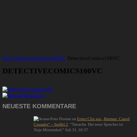
Start
DetectiveComics100VC
DetectiveComics100VC
DETECTIVECOMICS100VC
NEUESTE KOMMENTARE
Florian
on
Erster Clip aus „Batman: Caped
Crusader“ – Staffel 2
: “
Tatsache. Der neue Sprecher ist
Tetje Mierendorf.
”
Juli 31, 18:37