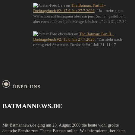
Lars
on
The Batman: Part II –
Drehtagebuch #2: 15.6. bis 27.7.2026
: “
Ja – richtig gut.
War schon auf Instagram über ein paar Sachen gestolpert,
aber eben auch auf jede Menge falscher…
”
Juli 31, 17:34
chevalier
on
The Batman: Part II –
Drehtagebuch #2: 15.6. bis 27.7.2026
: “
Das sieht nach
richtig viel Arbeit aus. Danke dafür.
”
Juli 31, 11:17
ÜBER UNS
BATMANNEWS.DE
Mit Batmannews.de ging am 20. August 2000 die heute wohl größte
deutsche Fansite zum Thema Batman online. Wir informieren, berichten