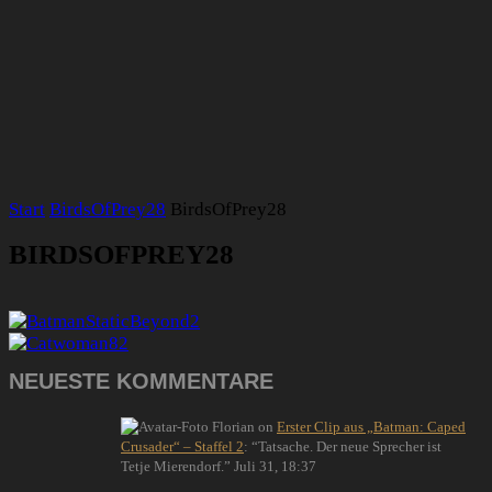
Start
BirdsOfPrey28
BirdsOfPrey28
BIRDSOFPREY28
NEUESTE KOMMENTARE
Florian
on
Erster Clip aus „Batman: Caped
Crusader“ – Staffel 2
: “
Tatsache. Der neue Sprecher ist
Tetje Mierendorf.
”
Juli 31, 18:37