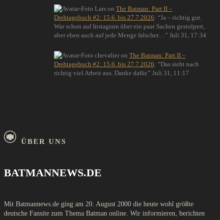
Lars
on
The Batman: Part II –
Drehtagebuch #2: 15.6. bis 27.7.2026
: “
Ja – richtig gut.
War schon auf Instagram über ein paar Sachen gestolpert,
aber eben auch auf jede Menge falscher…
”
Juli 31, 17:34
chevalier
on
The Batman: Part II –
Drehtagebuch #2: 15.6. bis 27.7.2026
: “
Das sieht nach
richtig viel Arbeit aus. Danke dafür.
”
Juli 31, 11:17
ÜBER UNS
BATMANNEWS.DE
Mit Batmannews.de ging am 20. August 2000 die heute wohl größte
deutsche Fansite zum Thema Batman online. Wir informieren, berichten