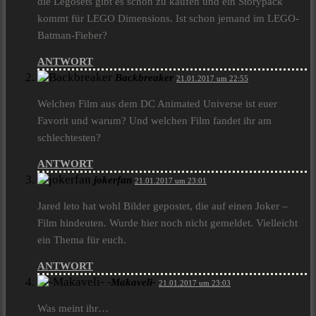
die Legosets gibt es schon zu kaufen und ein Storypack
kommt für LEGO Dimensions. Ist schon jemand im LEGO-
Batman-Fieber?
ANTWORT
Backbreaker
21.01.2017 um 22:55
Welchen Film aus dem DC Animated Universe ist euer
Favorit und warum? Und welchen Film fandet ihr am
schlechtesten?
ANTWORT
jokerfan
21.01.2017 um 23:01
Jared leto hat wohl Bilder gepostet, die auf einen Joker –
Film hindeuten. Wurde hier noch nicht gemeldet. Vielleicht
ein Thema für euch.
ANTWORT
-Makaveli-
21.01.2017 um 23:03
Was meint ihr…