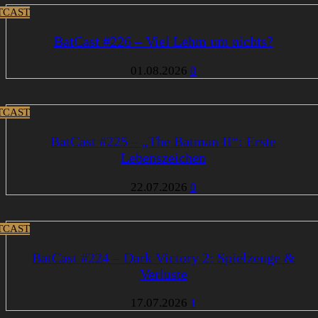
TCAST
BatCast #226 – Viel Lehm um nichts?
01.08.2026
0
TCAST
BatCast #225 – „The Batman II“: Erste
Lebenszeichen
22.07.2026
0
TCAST
BatCast #224 – Dark Victory 2: Spielzeuge &
Verluste
17.07.2026
1