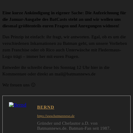
Eine kurze Ankündigung in eigener Sache: Die Aufzeichnung für
die Januar-Ausgabe des BatCasts steht an und wir wollen uns
diesmal größtenteils euren Fragen und Anregungen widmen!
Das Prinzip ist einfach: ihr fragt, wir antworten. Egal, ob es um die
verschiedenen Inkarnationen zu Batman geht, um unsere Vorlieben
zum Franchise oder ob Rico auch Unterwäsche mit Fledermaus-
Logo trägt – immer her mit euren Fragen.
Entweder ihr schreibt diese bis Sonntag 12 Uhr hier in die
Kommentare oder direkt an mail@batmannews.de
Wir freuen uns 🙂
BERND
https://www.batmannews.de
Gründer und Chefautor a.D. von
Batmannews.de. Batman-Fan seit 1987.