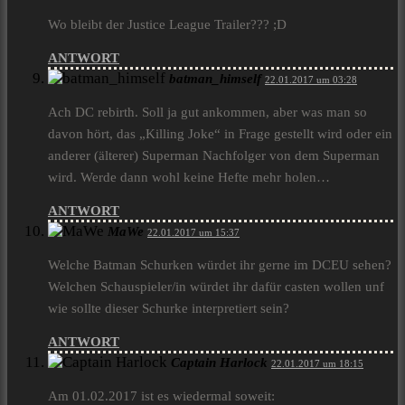
Wo bleibt der Justice League Trailer??? ;D
ANTWORT
batman_himself
22.01.2017 um 03:28
Ach DC rebirth. Soll ja gut ankommen, aber was man so
davon hört, das „Killing Joke“ in Frage gestellt wird oder ein
anderer (älterer) Superman Nachfolger von dem Superman
wird. Werde dann wohl keine Hefte mehr holen…
ANTWORT
MaWe
22.01.2017 um 15:37
Welche Batman Schurken würdet ihr gerne im DCEU sehen?
Welchen Schauspieler/in würdet ihr dafür casten wollen unf
wie sollte dieser Schurke interpretiert sein?
ANTWORT
Captain Harlock
22.01.2017 um 18:15
Am 01.02.2017‎ ist es wiedermal soweit: