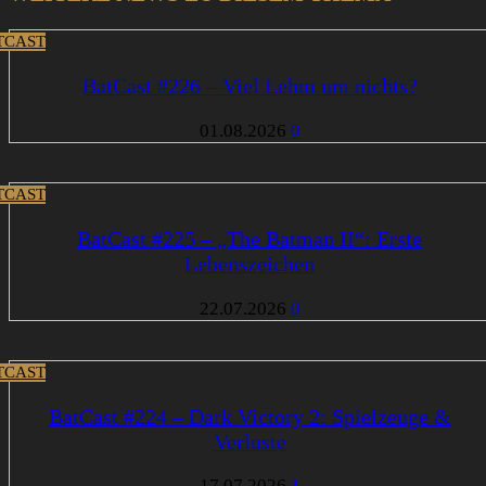
TCAST
BatCast #226 – Viel Lehm um nichts?
01.08.2026
0
TCAST
BatCast #225 – „The Batman II“: Erste
Lebenszeichen
22.07.2026
0
TCAST
BatCast #224 – Dark Victory 2: Spielzeuge &
Verluste
17.07.2026
1