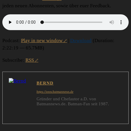
jeden neuen Abonnenten, sowie über euer Feedback.
Podcast:
Play in new window
|
Download
(Duration:
2:22:19 — 65.7MB)
Subscribe:
RSS
BERND
https://www.batmannews.de
Gründer und Chefautor a.D. von
Batmannews.de. Batman-Fan seit 1987.