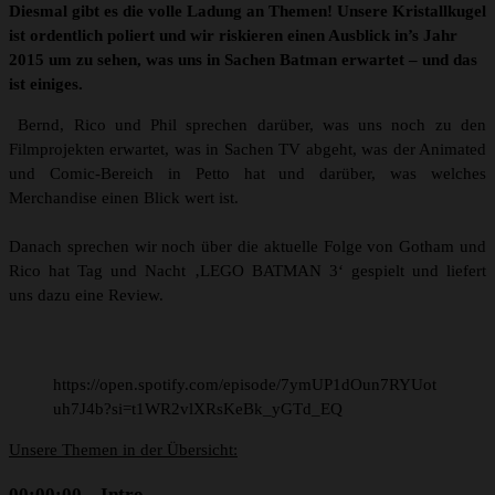
Diesmal gibt es die volle Ladung an Themen! Unsere Kristallkugel
ist ordentlich poliert und wir riskieren einen Ausblick in’s Jahr
2015 um zu sehen, was uns in Sachen Batman erwartet – und das
ist einiges.
Bernd, Rico und Phil sprechen darüber, was uns noch zu den
Filmprojekten erwartet, was in Sachen TV abgeht, was der Animated
und Comic-Bereich in Petto hat und darüber, was welches
Merchandise einen Blick wert ist.
Danach sprechen wir noch über die aktuelle Folge von Gotham und
Rico hat Tag und Nacht ‚LEGO BATMAN 3‘ gespielt und liefert
uns dazu eine Review.
https://open.spotify.com/episode/7ymUP1dOun7RYUot
uh7J4b?si=t1WR2vlXRsKeBk_yGTd_EQ
Unsere Themen in der Übersicht:
00:00:00 – Intro