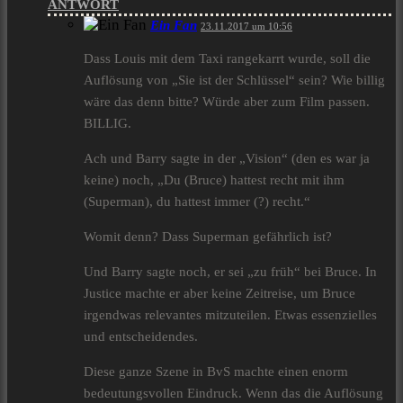
ANTWORT
Ein Fan
23.11.2017 um 10:56
Dass Louis mit dem Taxi rangekarrt wurde, soll die
Auflösung von „Sie ist der Schlüssel“ sein? Wie billig
wäre das denn bitte? Würde aber zum Film passen.
BILLIG.
Ach und Barry sagte in der „Vision“ (den es war ja
keine) noch, „Du (Bruce) hattest recht mit ihm
(Superman), du hattest immer (?) recht.“
Womit denn? Dass Superman gefährlich ist?
Und Barry sagte noch, er sei „zu früh“ bei Bruce. In
Justice machte er aber keine Zeitreise, um Bruce
irgendwas relevantes mitzuteilen. Etwas essenzielles
und entscheidendes.
Diese ganze Szene in BvS machte einen enorm
bedeutungsvollen Eindruck. Wenn das die Auflösung