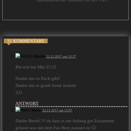
Batmannews.de. Batman-Fan seit 1987.
31 KOMMENTARE
Robin
22.11.2017 um 13:37
Bin erst bei Min 25:35
Danke das es Euch gibt!
Danke das er grade heute kommt
521
ANTWORT
marc
22.11.2017 um 15:07
Danke Bernd !!! du hast es am Anfang gut Zusammen
gefasst was mit dem Fan Herz passiert ist 🙂