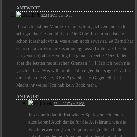
ANTWORT
Erik
22.11.2017 um 15:55
Bin auch erst bei Minute 25 und schon jetzt zeichnet sich
sehr gut das Gesamtbild ab. Die Kiste! Im Grunde ist das
schon foreshadowing, was einen noch erwartet. 😀 Bernd hat
es in schönen Worten zusammengefasst (Fanherz <3, sehe
ich genauso) aber Henning hat genauso recht: "Jetzt fallen
aber die letzten moralischen Grenzen […] Hab ich noch nie
gesehen […] Was will mir der Film eigentlich sagen? […] Da
dreht sich die Kiste, Kiste (!) wieder ins Gegenteil. […]
Macht ihr weiter! Ich hab kein Bock mehr. "
ANTWORT
Erik
22.11.2017 um 21:38
Jetzt durch damit. Hat wieder Spaß gemacht euch
zuzuhören! Auch danke für die Aufklärung wie die
Wiedererweckung von Superman eigentlich hätte
ablaufen sollen mit Steppenwolf oder alternativ die