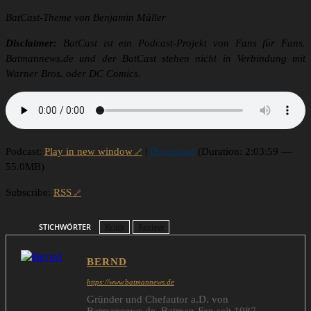
BatCast-Theme von Benjamin Müller
Disclaimer:
BatCast ist ein Podcast-Projekt von Fans für Fans.
Batmannews.de und der BatCast stehen nicht in Verbindung mit
Warner Bros. oder DC Comics.
Podcast:
Play in new window
|
Download
(Duration: 2:03:59 —
55.0MB)
Subscribe:
RSS
STICHWÖRTER
Kritik
Review
BERND
https://www.batmannews.de
Gründer und Chefautor a.D. von