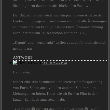
Sichtung dient dann zum abschließenden Fazit…
Der Batcast hat mir wiedermal ein paar andere Ansätze der
Beobachtung gegeben, auch wenn ich nicht alle Äußerungen
so unterschreiben kann (außer die kurze Übereinstimmung
aller über Madam Tausendschön natürlich! xD )!?
„Kaputt“ und „verschenkt“ treffen es auch für mich ziemlich
genau… u.u
ANTWORT
Alex H
22.11.2017 um 22:01
Hey Leute,
wieder eine sehr spannende und interessante Besprechung
von Euch. Schön auch von den anderen Zuhörern ihre
Meinungen zu hören. Krass wie oft Ihr den Film in der
kurzen Zeit Euch angesehen habt.
Ja sehr geil 😀 Ihr habt das Intro gut verhöhnt 😉 , auch