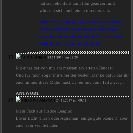
hat sich ebenfalls zum film geäußert und
wünscht sich auch einen directors cut:
https://www.change.org/p/warner-bros-zack-
snyder-s-director-s-and-tom-holkenborg-s-
score-for-home-release-e90fef07-11c6-4a9a-
9ae8-375c7717dafa/u/22052764
Andre
23.11.2017 um 22:26
Mit einer der von mir am meisten erwarteten Batcast.
Und für mich sogar mit einer der besten. Danke dafür das ihr
euch immer diese Mühe macht. Freu mich auf Teil zwei :).
ANTWORT
Maxxon
24.11.2017 um 08:51
Mein Fazit zur Justice League:
Etwas Licht (Flash oder Aquaman, einige gute Szenen), aber
auch sehr viel Schatten.