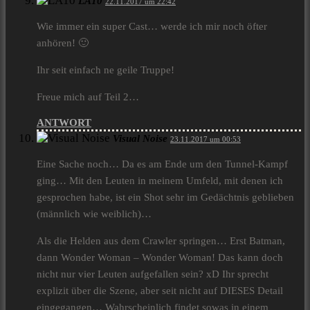
LA10
22.11.2017 um 22:42
Wie immer ein super Cast… werde ich mir noch öfter
anhören! 🙂
Ihr seit einfach ne geile Truppe!
Freue mich auf Teil 2…
ANTWORT
Visual Noise
23.11.2017 um 00:53
Eine Sache noch… Da es am Ende um den Tunnel-Kampf
ging… Mit den Leuten in meinem Umfeld, mit denen ich
gesprochen habe, ist ein Shot sehr im Gedächtnis geblieben
(männlich wie weiblich)…
Als die Helden aus dem Crawler springen… Erst Batman,
dann Wonder Woman – Wonder Woman! Das kann doch
nicht nur vier Leuten aufgefallen sein? xD Ihr sprecht
explizit über die Szene, aber seit nicht auf DIESES Detail
eingegangen… Wahrscheinlich findet sowas in einem