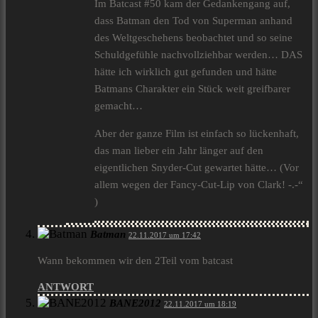
Im Batcast #50 kam der Gedankengang auf,
dass Batman den Tod von Superman anhand
des Weltgeschehens beobachtet und so seine
Schuldgefühle nachvollziehbar werden… DAS
hätte ich wirklich gut gefunden und hätte
Batmans Charakter ein Stück weit greifbarer
gemacht…
Aber der ganze Film ist einfach so lückenhaft,
das man lieber ein Jahr länger auf den
eigentlichen Snyder-Cut gewartet hätte… (Vor
allem wegen der Fancy-Cut-Lip von Clark! -.-“
)
Batman
22.11.2017 um 17:42
Wann bekommen wir den 2Teil vom batcast
ANTWORT
BANE2012
22.11.2017 um 18:19