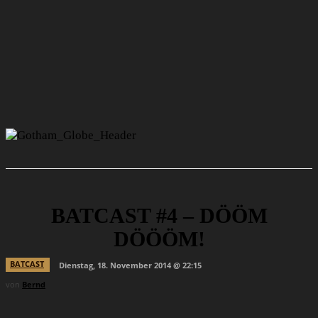
BATCAST #4 – DÖÖM
DÖÖÖM!
BATCAST
Dienstag, 18. November 2014 @ 22:15
von
Bernd