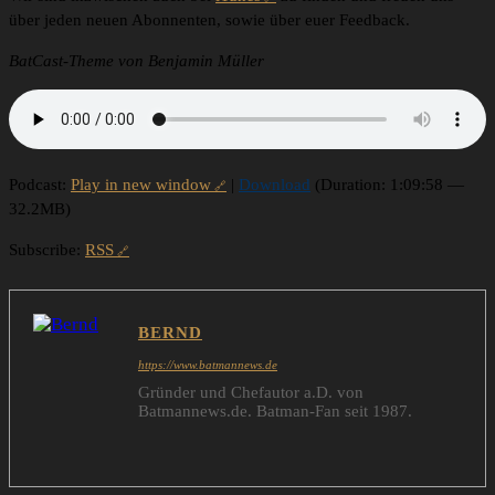
über jeden neuen Abonnenten, sowie über euer Feedback.
BatCast-Theme von Benjamin Müller
Podcast:
Play in new window
|
Download
(Duration: 1:09:58 —
32.2MB)
Subscribe:
RSS
BERND
https://www.batmannews.de
Gründer und Chefautor a.D. von
Batmannews.de. Batman-Fan seit 1987.