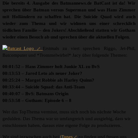
Die bereits 4. Ausgabe des Batmannews.de BatCast ist da! Wir
sprechen über Batman versus Superman und was Hans Zimmer
mit Holländern zu schaffen hat. Die Suicide Quad wird auch
wieder zum Thema und wir widmen uns einer schrecklich
tödlichen Familie – den Jokers! Abschließend statten wir Gotham
wieder einen Besuch ab und sprechen über die aktuellen Folgen.
Erstmals zu viert sprechen Riggo, Jet-Phil,
Batcomputer und *Trommelwirbel* Jacy über folgende Themen:
00:01:52 – Hans Zimmer holt Junkie XL zu BvS
00:13:53 – Jared Leto als neuer Joker?
00:25:24 – Margot Robbie als Harley Quinn?
00:33:44 – Suicide Squad: das Anti-Team
00:40:07 – BvS: Batmans Origin
00:53:58 – Gotham: Episode 6 – 8
Wer das TopThema vermisst, muss sich noch bis nächste Woche
gedulden. Das Thema war so umfangreich und ausgiebig, dass wir
entschlossen haben, daraus eine eigene Folge zu produzieren.
Wir sind inzwischen auch bei
iTunes
zu finden und freuen uns