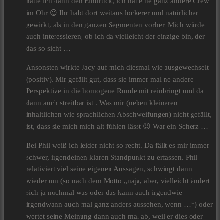
hatte ich dann den Eindruck, ich habe ne ganz andere Crew
im Ohr 😉 Ihr habt dort weitaus lockerer und natürlicher
gewirkt, als in den ganzen Segmenten vorher. Mich würde
auch interessieren, ob ich da vielleicht der einzige bin, der
das so sieht …
Ansonsten wirkte Jacy auf mich diesmal wie ausgewechselt
(positiv). Mir gefällt gut, dass sie immer mal ne andere
Perspektive in die homogene Runde mit reinbringt und da
dann auch streitbar ist . Was mir (neben kleineren
inhaltlichen wie sprachlichen Abschweifungen) nicht gefällt,
ist, dass sie mich mich alt fühlen lässt 😉 War ein Scherz …
Bei Phil weiß ich leider nicht so recht. Da fällt es mir immer
schwer, irgendeinen klaren Standpunkt zu erfassen. Phil
relativiert viel seine eigenen Aussagen, schwingt dann
wieder um (so nach dem Motto „naja, aber, vielleicht ändert
sich ja nochmal was oder das kann auch irgendwie
irgendwann auch mal ganz anders aussehen, wenn …“) oder
wertet seine Meinung dann auch mal ab, weil er dies oder