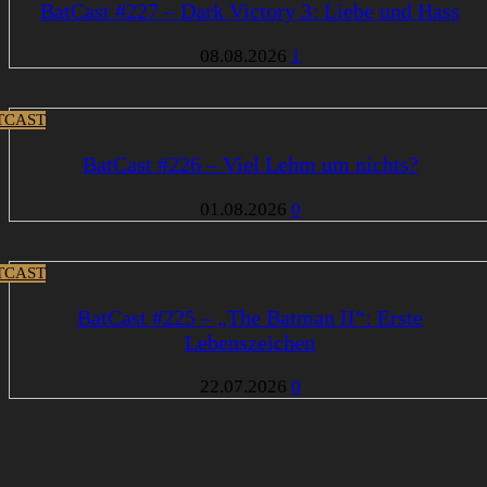
BatCast #227 – Dark Victory 3: Liebe und Hass
08.08.2026
1
TCAST
BatCast #226 – Viel Lehm um nichts?
01.08.2026
0
TCAST
BatCast #225 – „The Batman II“: Erste
Lebenszeichen
22.07.2026
0