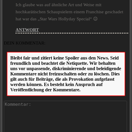
Ich glaube was auf ähnliche Art und Weise mit
hochkarätischen Schaupsielern einem Franchise geschadet
hat war das „Star Wars Hollyday Special“ 😉
ANTWORT
DEIN KOMMENTAR:
Ko