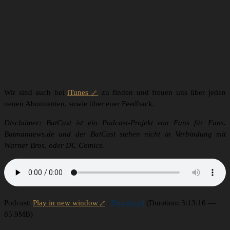
Wir sind auch bei
iTunes
zu finden und freuen uns über jeden
neuen Abonnenten, sowie über euer Feedback.
Disclaimer: BatCast ist ein Podcast-Projekt von Fans für Fans.
Batmannews.de und der BatCast stehen nicht in Verbindung mit
Warner Bros. oder DC Comics.
Podcast:
Play in new window
|
Download
(Duration: 3:13:16 —
85.9MB)