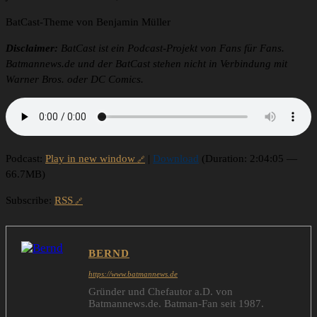
BatCast-Theme von Benjamin Müller
Disclaimer:
BatCast ist ein Podcast-Projekt von Fans für Fans.
Batmannews.de und der BatCast stehen nicht in Verbindung mit
Warner Bros. oder DC Comics.
Podcast:
Play in new window
|
Download
(Duration: 2:04:05 —
66.7MB)
Subscribe:
RSS
BERND
https://www.batmannews.de
Gründer und Chefautor a.D. von
Batmannews.de. Batman-Fan seit 1987.