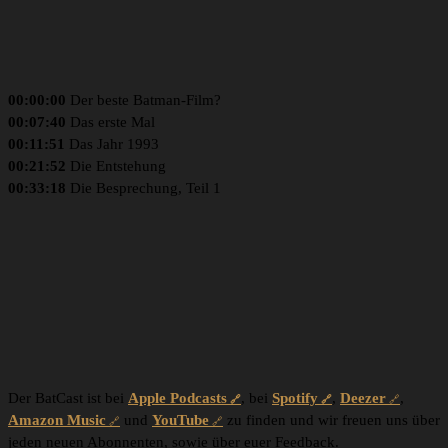
00:00:00
Der beste Batman-Film?
00:07:40
Das erste Mal
00:11:51
Das Jahr 1993
00:21:52
Die Entstehung
00:33:18
Die Besprechung, Teil 1
Der BatCast ist bei
Apple Podcasts
, bei
Spotify
,
Deezer
,
Amazon Music
und
YouTube
zu finden und wir freuen uns über
jeden neuen Abonnenten, sowie über euer Feedback.