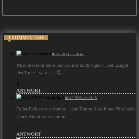
3 KOMMENTARE
Martin
01.12.2023 um 18:47
Abschliessend kann man da nur noch sagen: „Der „Engel
des Todes“ wartet… 😉
2
ANTWORT
batgadget
02.12.2023 um 14:15
Toller Podcast wie immer….der Tommy Lee Jones Film heißt
Black Moon von Cannon.
2
ANTWORT