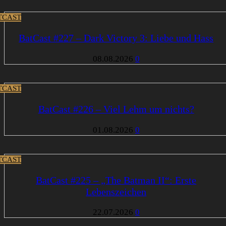
TCAST
BatCast #227 – Dark Victory 3: Liebe und Hass
08.08.2026
0
TCAST
BatCast #226 – Viel Lehm um nichts?
01.08.2026
0
TCAST
BatCast #225 – „The Batman II“: Erste
Lebenszeichen
22.07.2026
0