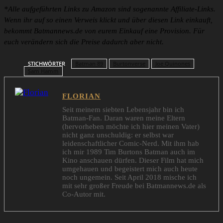
*Alle aufgeführten Links zu Amazon sind sogenannte Affiliate-Links.
Wenn ihr auf so einen Verweis klickt und über diesen Link einkauft,
bekommt Batmannews.de von eurem Einkauf eine Provision. Für
euch verändern sich die Preise dadurch aber nicht.
STICHWÖRTER
Batman 89
Burtonverse
Joe Quinones
Sam Hamm
FLORIAN
Seit meinem siebten Lebensjahr bin ich
Batman-Fan. Daran waren meine Eltern
(hervorheben möchte ich hier meinen Vater)
nicht ganz unschuldig: er selbst war
leidenschaftlicher Comic-Nerd. Mit ihm hab
ich mir 1989 Tim Burtons Batman auch im
Kino anschauen dürfen. Dieser Film hat mich
umgehauen und begeistert mich auch heute
noch ungemein. Seit April 2018 mische ich
mit sehr großer Freude bei Batmannews.de als
Co-Autor mit.