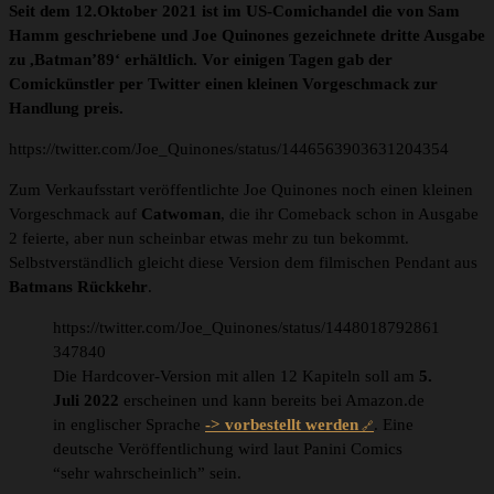
Seit dem 12.Oktober 2021 ist im US-Comichandel die von Sam
Hamm geschriebene und Joe Quinones gezeichnete dritte Ausgabe
zu ,Batman’89‘ erhältlich. Vor einigen Tagen gab der
Comickünstler per Twitter einen kleinen Vorgeschmack zur
Handlung preis.
https://twitter.com/Joe_Quinones/status/1446563903631204354
Zum Verkaufsstart veröffentlichte Joe Quinones noch einen kleinen
Vorgeschmack auf
Catwoman
, die ihr Comeback schon in Ausgabe
2 feierte, aber nun scheinbar etwas mehr zu tun bekommt.
Selbstverständlich gleicht diese Version dem filmischen Pendant aus
Batmans Rückkehr
.
https://twitter.com/Joe_Quinones/status/1448018792861
347840
Die Hardcover-Version mit allen 12 Kapiteln soll am
5.
Juli 2022
erscheinen und kann bereits bei Amazon.de
in englischer Sprache
-> vorbestellt werden
. Eine
deutsche Veröffentlichung wird laut Panini Comics
“sehr wahrscheinlich” sein.